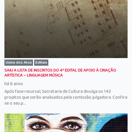
Usina dos Atos
Editais
SAIU A LISTA DE INSCRITOS DO 4º EDITAL DE APOIO À CRIAÇÃO
ARTÍSTICA – LINGUAGEM MÚSICA
há 6 anos
Após fase recursal, Secretaria de Cultura divulga os 143
projetos que serão analisados pela comissão julgadora. Confira
se o seu p...