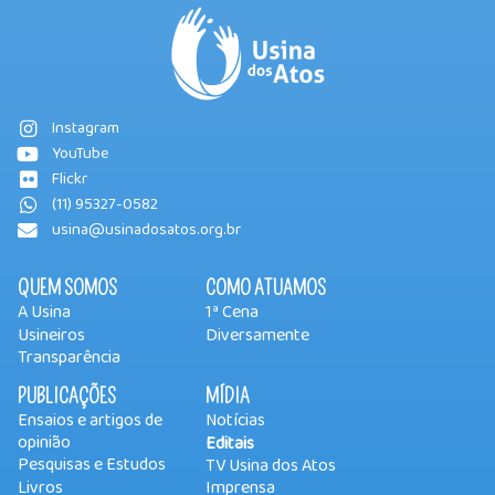
Instagram
YouTube
Flickr
(11) 95327-0582
usina@usinadosatos.org.br
QUEM SOMOS
COMO ATUAMOS
A Usina
1ª Cena
Usineiros
Diversamente
Transparência
PUBLICAÇÕES
MÍDIA
Ensaios e artigos de
Notícias
opinião
Editais
Pesquisas e Estudos
TV Usina dos Atos
Livros
Imprensa