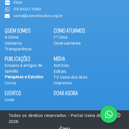
Flickr
(11) 95327-0582
usina@usinadosatos.org.br
QUEM SOMOS
COMO ATUAMOS
A Usina
1ª Cena
Usineiros
Diversamente
Transparência
PUBLICAÇÕES
MÍDIA
Ensaios e artigos de
Notícias
opinião
Editais
Pesquisas e Estudos
TV Usina dos Atos
Livros
Imprensa
EVENTOS
DOAR AGORA
Lives
Todos os direitos reservados - Portal Usina dos Atos
2026