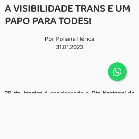
A VISIBILIDADE TRANS E UM
PAPO PARA TODES!
Por Poliana Hérica
31.01.2023
29 de Janeiro
é considerado o
Dia Nacional da
Visibilidade Trans no Brasil
. Celebrado desde o
ano de 2004, após um grupo de militantes
transgêneres irem ao Congresso Nacional
manifestando-se à favor dos direitos da
população trans, através da Campanha