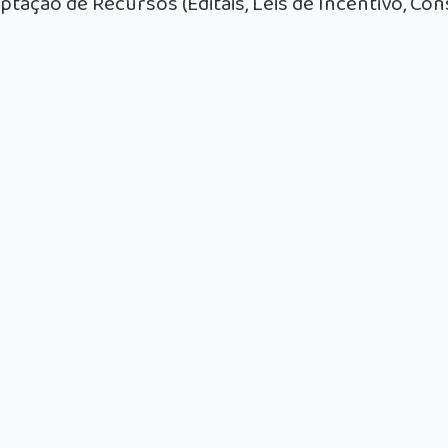
ptação de Recursos (Editais, Leis de Incentivo, Co
Incubadora Social
Rede de Coletivos
Este projeto tem por
Em 2019 iniciamos um
objetivo identificar
processo de articulação
iniciativas e grupos,
de redes, para
dentro dos territórios,
fortalecimento de
que tenham foco nas
iniciativas que possam