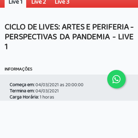
Live 1
Live 2
Live 3
CICLO DE LIVES: ARTES E PERIFERIA -
PERSPECTIVAS DA PANDEMIA - LIVE
1
INFORMAÇÕES
Começa em:
04/03/2021 as 20:00:00
Termina em:
04/03/2021
Carga Horária:
1 horas
Público Alvo:
Artistas Independentes, Coletivos,
Comunidade, Educadores/Professores
Área:
Cidadania e Território, Direitos Humanos, Educação,
Projetos
Projeto:
Usina dos Atos