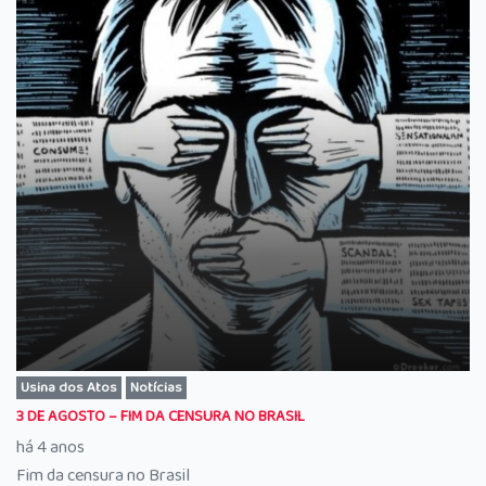
Usina dos Atos
Notícias
3 DE AGOSTO – FIM DA CENSURA NO BRASIL
há 4 anos
Fim da censura no Brasil