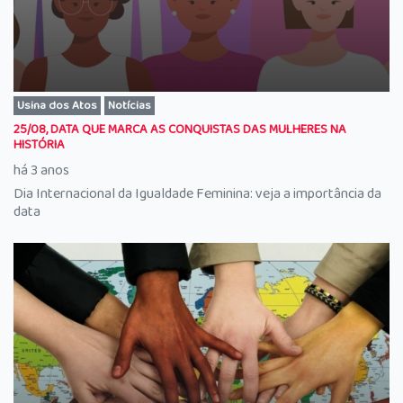
Usina dos Atos
Notícias
25/08, DATA QUE MARCA AS CONQUISTAS DAS MULHERES NA
HISTÓRIA
há 3 anos
Dia Internacional da Igualdade Feminina: veja a importância da
data